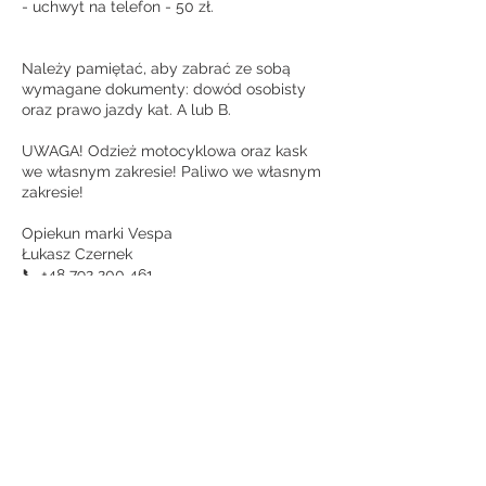
- uchwyt na telefon - 50 zł.
Należy pamiętać, aby zabrać ze sobą
wymagane dokumenty: dowód osobisty
oraz prawo jazdy kat. A lub B.
UWAGA! Odzież motocyklowa oraz kask
we własnym zakresie! Paliwo we własnym
zakresie!
Opiekun marki Vespa
Łukasz Czernek
📞 +48 792 200 461
📧 l.czernek@motomio.pl
📌 Zakopiańska 171a, Kraków
Dane kontaktowe
Zakopiańska 171a, Kraków, Polska
+48 12 655 45 65