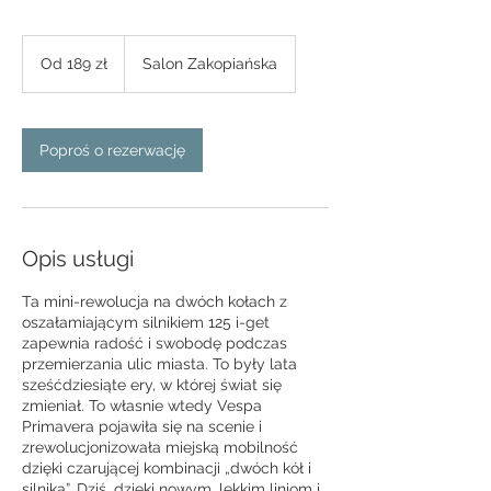
Od
189
Od 189 zł
Salon Zakopiańska
złotych
polskich
Poproś o rezerwację
Opis usługi
Ta mini-rewolucja na dwóch kołach z
oszałamiającym silnikiem 125 i-get
zapewnia radość i swobodę podczas
przemierzania ulic miasta. To były lata
sześćdziesiąte ery, w której świat się
zmieniał. To własnie wtedy Vespa
Primavera pojawiła się na scenie i
zrewolucjonizowała miejską mobilność
dzięki czarującej kombinacji „dwóch kół i
silnika”. Dziś, dzięki nowym, lekkim liniom i