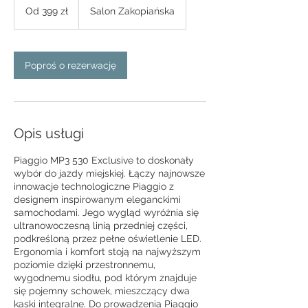
399
Od 399 zł
Salon Zakopiańska
złotych
polskich
Poproś o rezerwację
Opis usługi
Piaggio MP3 530 Exclusive to doskonały
wybór do jazdy miejskiej. Łączy najnowsze
innowacje technologiczne Piaggio z
designem inspirowanym eleganckimi
samochodami. Jego wygląd wyróżnia się
ultranowoczesną linią przedniej części,
podkreśloną przez pełne oświetlenie LED.
Ergonomia i komfort stoją na najwyższym
poziomie dzięki przestronnemu,
wygodnemu siodłu, pod którym znajduje
się pojemny schowek, mieszczący dwa
kaski integralne. Do prowadzenia Piaggio