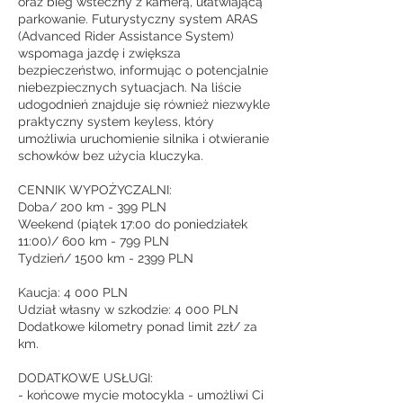
oraz bieg wsteczny z kamerą, ułatwiającą
parkowanie. Futurystyczny system ARAS
(Advanced Rider Assistance System)
wspomaga jazdę i zwiększa
bezpieczeństwo, informując o potencjalnie
niebezpiecznych sytuacjach. Na liście
udogodnień znajduje się również niezwykle
praktyczny system keyless, który
umożliwia uruchomienie silnika i otwieranie
schowków bez użycia kluczyka.
CENNIK WYPOŻYCZALNI:
Doba/ 200 km - 399 PLN
Weekend (piątek 17:00 do poniedziałek
11:00)/ 600 km - 799 PLN
Tydzień/ 1500 km - 2399 PLN
Kaucja: 4 000 PLN
Udział własny w szkodzie: 4 000 PLN
Dodatkowe kilometry ponad limit 2zł/ za
km.
DODATKOWE USŁUGI:
- końcowe mycie motocykla - umożliwi Ci