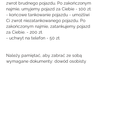
zwrot brudnego pojazdu. Po zakończonym
najmie, umyjemy pojazd za Ciebie - 100 zł.
- końcowe tankowanie pojazdu - umożliwi
Ci zwrot niezatankowanego pojazdu. Po
zakończonym najmie, zatankujemy pojazd
za Ciebie. - 200 zł.
- uchwyt na telefon - 50 zł.
Należy pamiętać, aby zabrać ze sobą
wymagane dokumenty: dowód osobisty
oraz prawo jazdy kat. A.
UWAGA! Odzież motocyklowa oraz kask
we własnym zakresie! Paliwo we własnym
zakresie!
Opiekun marki Piaggio
Łukasz Skałka
📞 +48 509 463 728
📧 l.skalka@motomio.pl
📌 Zakopiańska 171a, Kraków