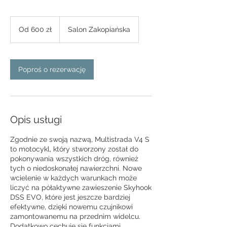
Od
600
Od 600 zł
Salon Zakopiańska
złotych
polskich
Poproś o rezerwację
Opis usługi
Zgodnie ze swoją nazwą, Multistrada V4 S
to motocykl, który stworzony został do
pokonywania wszystkich dróg, również
tych o niedoskonałej nawierzchni. Nowe
wcielenie w każdych warunkach może
liczyć na półaktywne zawieszenie Skyhook
DSS EVO, które jest jeszcze bardziej
efektywne, dzięki nowemu czujnikowi
zamontowanemu na przednim widelcu.
Dodatkowo cechuje się funkcjami