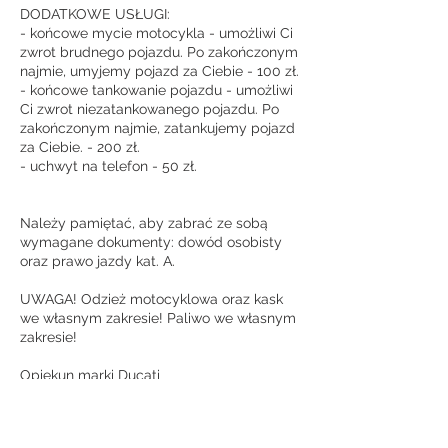
DODATKOWE USŁUGI:
- końcowe mycie motocykla - umożliwi Ci
zwrot brudnego pojazdu. Po zakończonym
najmie, umyjemy pojazd za Ciebie - 100 zł.
- końcowe tankowanie pojazdu - umożliwi
Ci zwrot niezatankowanego pojazdu. Po
zakończonym najmie, zatankujemy pojazd
za Ciebie. - 200 zł.
- uchwyt na telefon - 50 zł.
Należy pamiętać, aby zabrać ze sobą
wymagane dokumenty: dowód osobisty
oraz prawo jazdy kat. A.
UWAGA! Odzież motocyklowa oraz kask
we własnym zakresie! Paliwo we własnym
zakresie!
Opiekun marki Ducati
Krzysztof Małek
📞 +48 533 315 549
📧 krzysztof.malek@motomio.pl