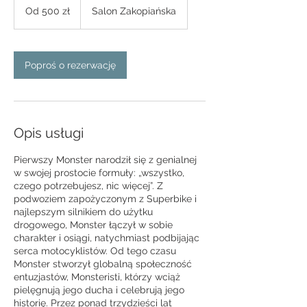
500
Od 500 zł
Salon Zakopiańska
złotych
polskich
Poproś o rezerwację
Opis usługi
Pierwszy Monster narodził się z genialnej
w swojej prostocie formuły: „wszystko,
czego potrzebujesz, nic więcej”. Z
podwoziem zapożyczonym z Superbike i
najlepszym silnikiem do użytku
drogowego, Monster łączył w sobie
charakter i osiągi, natychmiast podbijając
serca motocyklistów. Od tego czasu
Monster stworzył globalną społeczność
entuzjastów, Monsteristi, którzy wciąż
pielęgnują jego ducha i celebrują jego
historię. Przez ponad trzydzieści lat