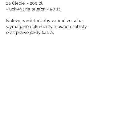
za Ciebie. - 200 zł.
- uchwyt na telefon - 50 zł.
Należy pamiętać, aby zabrać ze sobą
wymagane dokumenty: dowód osobisty
oraz prawo jazdy kat. A.
UWAGA! Odzież motocyklowa oraz kask
we własnym zakresie! Paliwo we własnym
zakresie!
Opiekun marki Ducati
Krzysztof Małek
📞 +48 533 315 549
📧 krzysztof.malek@motomio.pl
📌 Zakopiańska 171a, Kraków
Dane kontaktowe
Zakopiańska 171a, Kraków, Polska
+48 12 655 45 65