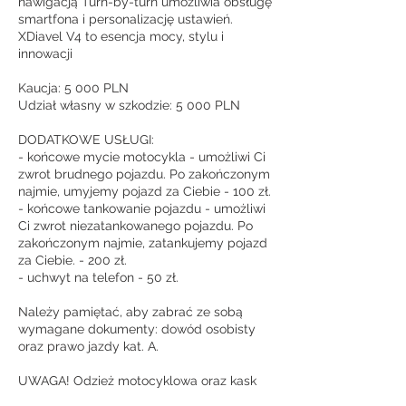
nawigacją Turn-by-turn umożliwia obsługę
smartfona i personalizację ustawień.
XDiavel V4 to esencja mocy, stylu i
innowacji
Kaucja: 5 000 PLN
Udział własny w szkodzie: 5 000 PLN
DODATKOWE USŁUGI:
- końcowe mycie motocykla - umożliwi Ci
zwrot brudnego pojazdu. Po zakończonym
najmie, umyjemy pojazd za Ciebie - 100 zł.
- końcowe tankowanie pojazdu - umożliwi
Ci zwrot niezatankowanego pojazdu. Po
zakończonym najmie, zatankujemy pojazd
za Ciebie. - 200 zł.
- uchwyt na telefon - 50 zł.
Należy pamiętać, aby zabrać ze sobą
wymagane dokumenty: dowód osobisty
oraz prawo jazdy kat. A.
UWAGA! Odzież motocyklowa oraz kask
we własnym zakresie! Paliwo we własnym