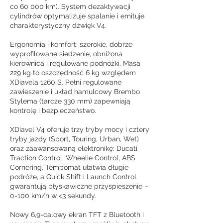
co 60 000 km). System dezaktywacji
cylindrów optymalizuje spalanie i emituje
charakterystyczny dźwięk V4.
Ergonomia i komfort: szerokie, dobrze
wyprofilowane siedzenie, obniżona
kierownica i regulowane podnóżki. Masa
229 kg to oszczędność 6 kg względem
XDiavela 1260 S. Pełni regulowane
zawieszenie i układ hamulcowy Brembo
Stylema (tarcze 330 mm) zapewniają
kontrolę i bezpieczeństwo.
XDiavel V4 oferuje trzy tryby mocy i cztery
tryby jazdy (Sport, Touring, Urban, Wet)
oraz zaawansowaną elektronikę: Ducati
Traction Control, Wheelie Control, ABS
Cornering. Tempomat ułatwia długie
podróże, a Quick Shift i Launch Control
gwarantują błyskawiczne przyspieszenie –
0-100 km/h w <3 sekundy.
Nowy 6,9-calowy ekran TFT z Bluetooth i