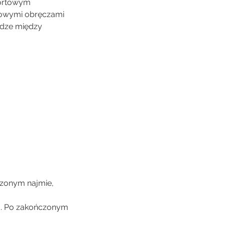
portowym
kowymi obręczami
adze między
czonym najmie,
u. Po zakończonym