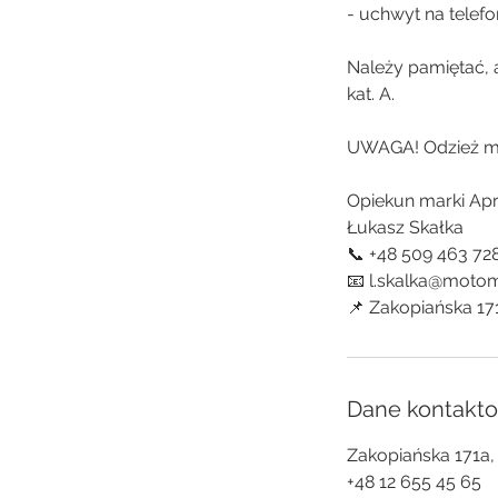
- uchwyt na telefon
Należy pamiętać,
kat. A.
UWAGA! Odzież mo
Opiekun marki Apri
Łukasz Skałka
📞 +48 509 463 72
📧 l.skalka@motom
📌 Zakopiańska 17
Dane kontakt
Zakopiańska 171a,
+48 12 655 45 65