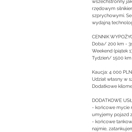
wszechstronny jak
rzędowym silniki
szprychowymi. Sek
wydajną technolo
CENNIK WYPOŻYC
Doba/ 200 km - 3
Weekend (piątek 1
Tydzień/ 1500 km
Kaucja: 4 000 PLN
Udział własny w s
Dodatkowe kilomet
DODATKOWE USŁ
- końcowe mycie 
umyjemy pojazd za
- końcowe tankow
najmie, zatankujem