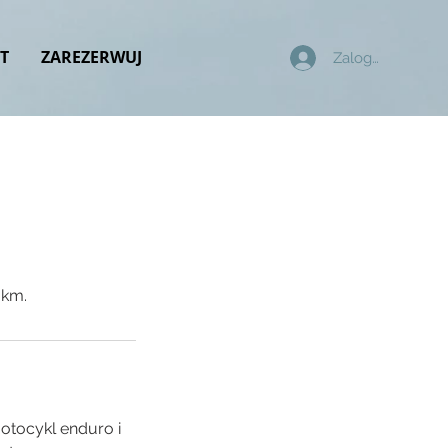
T
ZAREZERWUJ
Zaloguj się
 km.
otocykl enduro i