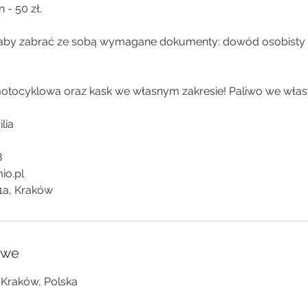
 - 50 zł.
 aby zabrać ze sobą wymagane dokumenty: dowód osobisty 
tocyklowa oraz kask we własnym zakresie! Paliwo we włas
lia
8
io.pl
1a, Kraków
owe
 Kraków, Polska