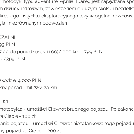
 motocykl typu adventure. Aprilia Tuareg jest napędzana s
em dwucylindrowym, zawieszeniem o dużym skoku i bezdęt
ret jego instynktu eksploracyjnego leży w ogólnej równow
gią i niezrównanym podwoziem.
ZALNI:
99 PLN
7:00 do poniedziałek 11:00)/ 600 km - 799 PLN
 - 2399 PLN
zkodzie: 4 000 PLN
ry ponad limit 2zł/ za km.
UGI:
motocykla - umożliwi Ci zwrot brudnego pojazdu. Po zakoń
 Ciebie - 100 zł.
anie pojazdu - umożliwi Ci zwrot niezatankowanego pojazd
y pojazd za Ciebie. - 200 zł.