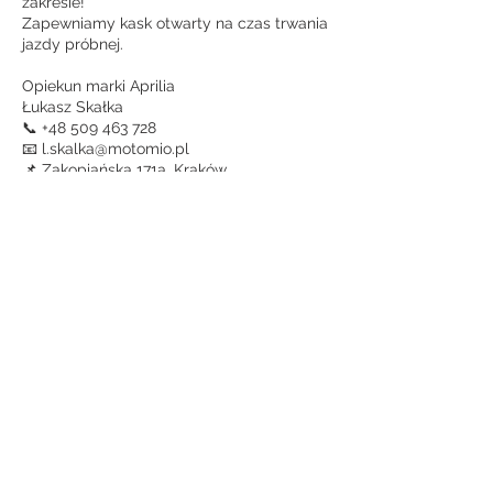
zakresie!
Zapewniamy kask otwarty na czas trwania
jazdy próbnej.
Opiekun marki Aprilia
Łukasz Skałka
📞 +48 509 463 728
📧 l.skalka@motomio.pl
📌 Zakopiańska 171a, Kraków
Dane kontaktowe
Zakopiańska 171a, Kraków, Polska
+48 12 655 45 65
biuro@motomio.pl