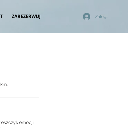
T
ZAREZERWUJ
Zaloguj się
 km.
dreszczyk emocji