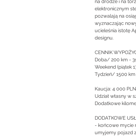
na drodze i na to
elektronicznym st
pozwalają na osiąg
wyznaczając nowy 
ucieleśnia istotę
designu.
CENNIK WYPOŻYC
Doba/ 200 km - 3
Weekend (piątek 1
Tydzień/ 1500 km
Kaucja: 4 000 PLN
Udział własny w s
Dodatkowe kilomet
DODATKOWE USŁ
- końcowe mycie 
umyjemy pojazd za