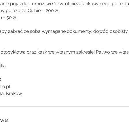
anie pojazdu - umożliwi Ci zwrot niezatankowanego pojazd
y pojazd za Ciebie. - 200 zł.
 - 50 zł.
 aby zabrać ze sobą wymagane dokumenty: dowód osobisty 
tocyklowa oraz kask we własnym zakresie! Paliwo we włas
lia
8
io.pl
1a, Kraków
owe