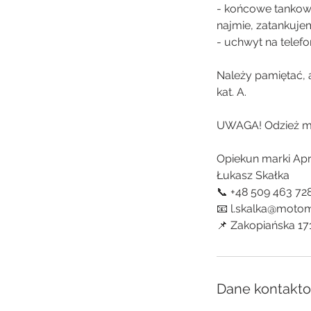
- końcowe tankow
najmie, zatankujem
- uchwyt na telefon
Należy pamiętać,
kat. A.
UWAGA! Odzież mo
Opiekun marki Apri
Łukasz Skałka
📞 +48 509 463 72
📧 l.skalka@motom
📌 Zakopiańska 17
Dane kontakt