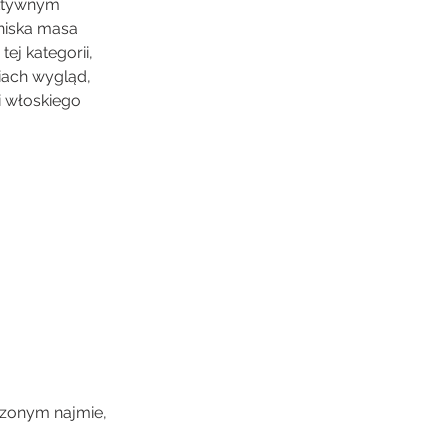
aktywnym
niska masa
ej kategorii,
iach wygląd,
i włoskiego
czonym najmie,