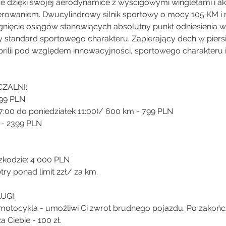
rze dzięki swojej aerodynamice z wyścigowymi wingletami i 
erowaniem. Dwucylindrowy silnik sportowy o mocy 105 KM i 
nięcie osiągów stanowiących absolutny punkt odniesienia w t
standard sportowego charakteru. Zapierający dech w piers
 Aprilii pod względem innowacyjności, sportowego charakteru 
ZALNI:
99 PLN
7:00 do poniedziałek 11:00)/ 600 km - 799 PLN
 - 2399 PLN
zkodzie: 4 000 PLN
ry ponad limit 2zł/ za km.
UGI:
motocykla - umożliwi Ci zwrot brudnego pojazdu. Po zakoń
 Ciebie - 100 zł.