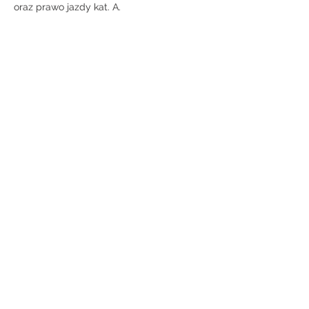
oraz prawo jazdy kat. A.
UWAGA! Odzież motocyklowa oraz kask
we własnym zakresie! Paliwo we własnym
zakresie!
Opiekun marki Piaggio
Łukasz Skałka
📞 +48 509 463 728
📧 l.skalka@motomio.pl
📌 Zakopiańska 171a, Kraków
Dane kontaktowe
Zakopiańska 171a, Kraków, Polska